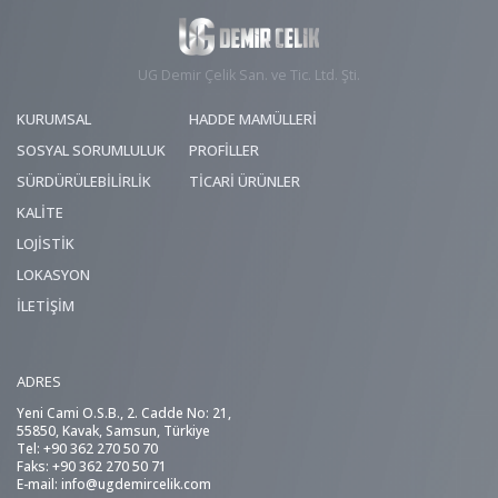
UG Demir Çelik San. ve Tic. Ltd. Şti.
KURUMSAL
HADDE MAMÜLLERİ
SOSYAL SORUMLULUK
PROFİLLER
SÜRDÜRÜLEBİLİRLİK
TİCARİ ÜRÜNLER
KALİTE
LOJİSTİK
LOKASYON
İLETİŞİM
ADRES
Yeni Cami O.S.B., 2. Cadde No: 21,
55850, Kavak, Samsun, Türkiye
Tel: +90 362 270 50 70
Faks: +90 362 270 50 71
E-mail:
info@ugdemircelik.com