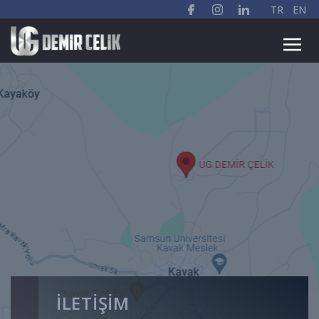
TR
EN
İLETIŞIM