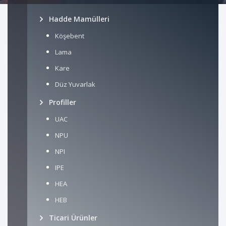
Hadde Mamülleri
Köşebent
Lama
Kare
Düz Yuvarlak
Profiller
UAC
NPU
NPI
IPE
HEA
HEB
Ticari Ürünler