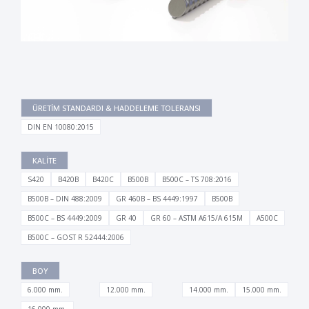
ÜRETİM STANDARDI & HADDELEME TOLERANSI
DIN EN 10080:2015
KALİTE
S420
B420B
B420C
B500B
B500C – TS 708:2016
B500B – DIN 488:2009
GR 460B – BS 4449:1997
B500B
B500C – BS 4449:2009
GR 40
GR 60 – ASTM A615/A 615M
A500C
B500C – GOST R 52444:2006
BOY
6.000 mm.
12.000 mm.
14.000 mm.
15.000 mm.