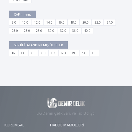
16.000 mm.
ÇAP – mm.
8.0
10.0
12.0
14.0
16.0
18.0
20.0
22.0
24.0
25.0
26.0
28.0
30.0
32.0
36.0
40.0
SERTİFİKALANDIRILMIŞ ÜLKELER
TR
BG
GE
GB
HK
RO
RU
SG
US
UG Demir Çelik San. ve Tic. Ltd. Şti.
KURUMSAL
HADDE MAMÜLLERİ