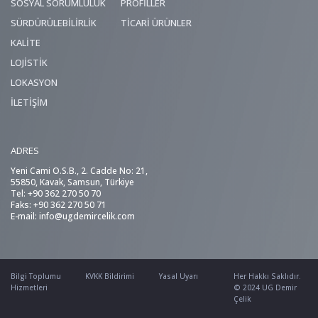
SOSYAL SORUMLULUK
PROFİLLER
SÜRDÜRÜLEBİLİRLİK
TİCARİ ÜRÜNLER
KALİTE
LOJİSTİK
LOKASYON
İLETİŞİM
ADRES
Yeni Cami O.S.B., 2. Cadde No: 21,
55850, Kavak, Samsun, Türkiye
Tel: +90 362 270 50 70
Faks: +90 362 270 50 71
E-mail:
info@ugdemircelik.com
Bilgi Toplumu
KVKK Bildirimi
Yasal Uyarı
Her Hakkı Saklıdır.
Hizmetleri
© 2024 UG Demir
Çelik